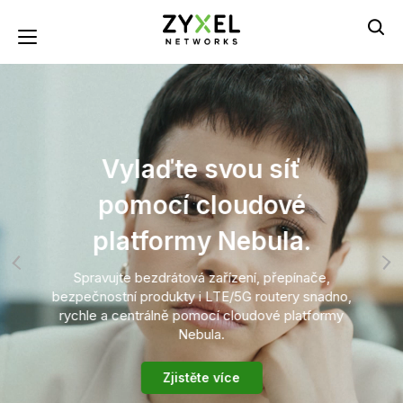
Přejít
k
Toggle navigation
hlavnímu
obsahu
Vylaďte svou síť
pomocí cloudové
platformy Nebula.
Spravujte bezdrátová zařízení, přepínače,
bezpečnostní produkty i LTE/5G routery snadno,
rychle a centrálně pomocí cloudové platformy
Nebula.
Zjistěte více