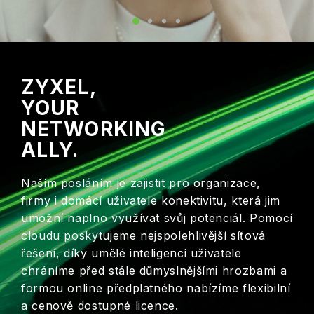
ZYXEL,
YOUR
NETWORKING
ALLY.
Naším posláním je zajistit pro organizace,
firmy i domácí uživatele konektivitu, která jim
umožní naplno využívat svůj potenciál. Pomocí
cloudu poskytujeme nejspolehlivější síťová
řešení, díky umělé inteligenci uživatele
chráníme před stále důmyslnějšími hrozbami a
formou online předplatného nabízíme flexibilní
a cenově dostupné licence.